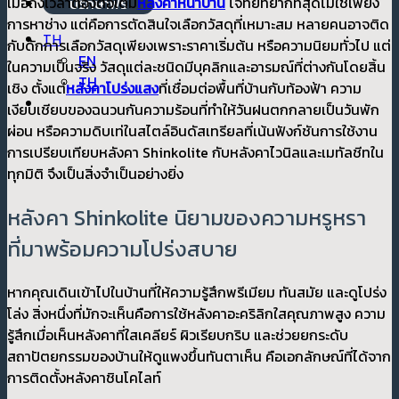
เมื่อถึงเวลาต้องต่อเติม
หลังคาหน้าบ้าน
โจทย์ที่ยากที่สุดไม่ใช่เพียง
ปรึกษาฟรี
การหาช่าง แต่คือการตัดสินใจเลือกวัสดุที่เหมาะสม หลายคนอาจติด
TH
กับดักการเลือกวัสดุเพียงเพราะราคาเริ่มต้น หรือความนิยมทั่วไป แต่
EN
ในความเป็นจริง วัสดุแต่ละชนิดมีบุคลิกและอารมณ์ที่ต่างกันโดยสิ้น
TH
เชิง ตั้งแต่
หลังคาโปร่งแสง
ที่เชื่อมต่อพื้นที่บ้านกับท้องฟ้า ความ
เงียบเชียบของฉนวนกันความร้อนที่ทำให้วันฝนตกกลายเป็นวันพัก
ผ่อน หรือความดิบเท่ในสไตล์อินดัสเทรียลที่เน้นฟังก์ชันการใช้งาน
การเปรียบเทียบหลังคา Shinkolite กับหลังคาไวนิลและเมทัลชีทใน
ทุกมิติ จึงเป็นสิ่งจำเป็นอย่างยิ่ง
หลังคา Shinkolite นิยามของความหรูหรา
ที่มาพร้อมความโปร่งสบาย
หากคุณเดินเข้าไปในบ้านที่ให้ความรู้สึกพรีเมียม ทันสมัย และดูโปร่ง
โล่ง สิ่งหนึ่งที่มักจะเห็นคือการใช้หลังคาอะคริลิกใสคุณภาพสูง ความ
รู้สึกเมื่อเห็นหลังคาที่ใสเคลียร์ ผิวเรียบกริบ และช่วยยกระดับ
สถาปัตยกรรมของบ้านให้ดูแพงขึ้นทันตาเห็น คือเอกลักษณ์ที่ได้จาก
การติดตั้งหลังคาชินโคไลท์