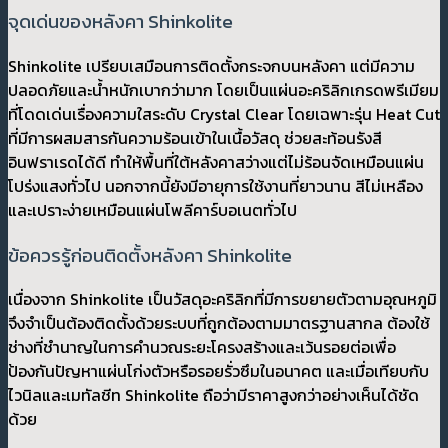
จุดเด่นของหลังคา Shinkolite
Shinkolite เปรียบเสมือนการติดตั้งกระจกบนหลังคา แต่มีความ
ปลอดภัยและน้ำหนักเบากว่ามาก โดยเป็นแผ่นอะคริลิกเกรดพรีเมียม
ที่โดดเด่นเรื่องความใสระดับ Crystal Clear โดยเฉพาะรุ่น Heat Cut
ที่มีการผสมสารกันความร้อนเข้าในเนื้อวัสดุ ช่วยสะท้อนรังสี
อินฟราเรดได้ดี ทำให้พื้นที่ใต้หลังคาสว่างแต่ไม่ร้อนจัดเหมือนแผ่น
โปร่งแสงทั่วไป นอกจากนี้ยังมีอายุการใช้งานที่ยาวนาน สีไม่เหลือง
และเปราะง่ายเหมือนแผ่นโพลีคาร์บอเนตทั่วไป
ข้อควรรู้ก่อนติดตั้งหลังคา Shinkolite
เนื่องจาก Shinkolite เป็นวัสดุอะคริลิกที่มีการขยายตัวตามอุณหภูมิ
จึงจำเป็นต้องติดตั้งด้วยระบบที่ถูกต้องตามมาตรฐานสากล ต้องใช้
ช่างที่ชำนาญในการคำนวณระยะโครงสร้างและเว้นรอยต่อเพื่อ
ป้องกันปัญหาแผ่นโก่งตัวหรือรอยรั่วซึมในอนาคต และเมื่อเทียบกับ
ไวนิลและเมทัลชีท Shinkolite ถือว่ามีราคาสูงกว่าอย่างเห็นได้ชัด
ด้วย