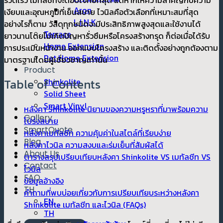
Aron
เงียบและอุณหภูมิที่เย็นสบาย ไวนิลคือตัวเลือกที่เหมาะสมที่สุด
L I N K
อย่างไรก็ตาม วัสดุทุกชนิดจะมีประสิทธิภาพสูงสุดและใช้งานได้
Terrace
ยาวนานโดยไม่เกิดปัญหารั่วซึมหรือโครงสร้างทรุด ก็ต่อเมื่อได้รับ
Home Extension
การประเมินหน้างาน ออกแบบโครงสร้าง และติดตั้งอย่างถูกต้องตาม
Pet Home Extension
มาตรฐานโดยผู้เชี่ยวชาญเท่านั้น
Product
Table of Contents
Shinkolite
Solid Sheet
Smart Vinyl
หลังคา Shinkolite นิยามของความหรูหราที่มาพร้อมความ
Gallery
โปร่งสบาย
SmartQuote
หลังคาเมทัลชีท ความคุ้มค่าในสไตล์ที่เรียบง่าย
Blog
หลังคาไวนิล ความสงบและร่มเย็นที่สัมผัสได้
About Us
ตารางสรุปเปรียบเทียบหลังคา Shinkolite VS เมทัลชีท VS
Contact
ไวนิล
FAQ
ข้อมูลอ้างอิง
TH
คำถามที่พบบ่อยเกี่ยวกับการเปรียบเทียบระหว่างหลังคา
EN
Shinkolite เมทัลชีท และไวนิล (FAQs)
TH