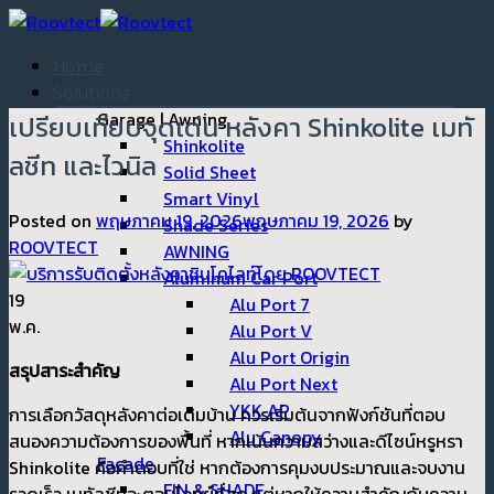
ข้าม
ไป
Home
ยัง
Solutions
เนื้อหา
Garage | Awning
เปรียบเทียบจุดเด่น หลังคา Shinkolite เมทั
Shinkolite
ลชีท และไวนิล
Solid Sheet
Smart Vinyl
Posted on
พฤษภาคม 19, 2026
พฤษภาคม 19, 2026
by
Shade Series
ROOVTECT
AWNING
Aluminum Car Port
19
Alu Port 7
พ.ค.
Alu Port V
Alu Port Origin
สรุปสาระสำคัญ
Alu Port Next
YKK AP
การเลือกวัสดุหลังคาต่อเติมบ้าน ควรเริ่มต้นจากฟังก์ชันที่ตอบ
Alu Canopy
สนองความต้องการของพื้นที่ หากเน้นความสว่างและดีไซน์หรูหรา
Facade
Shinkolite คือคำตอบที่ใช่ หากต้องการคุมงบประมาณและจบงาน
FIN & SHADE
รวดเร็ว เมทัลชีทจะตอบโจทย์ที่สุด แต่หากให้ความสำคัญกับความ