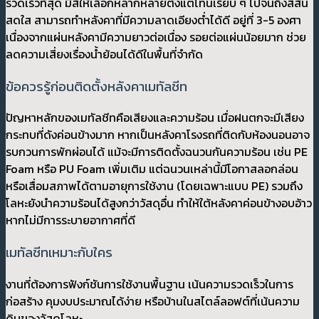
รวดเร็วที่สุด มีสีให้เลือกหลากหลายตั้งแต่โทนเรียบ ๆ ไปจนถึงสีสัน
สดใส สามารถทำหลังคาที่มีความลาดเอียงต่ำได้ดี อยู่ที่ 3-5 องศา
เนื่องจากแผ่นหลังคามีความยาวต่อเนื่อง รอยต่อแผ่นน้อยมาก ช่วย
ลดความเสี่ยงเรื่องน้ำย้อนได้ดีในพื้นที่จำกัด
ข้อควรรู้ก่อนติดตั้งหลังคาเมทัลชีท
ปัญหาหลักของเมทัลชีทคือเสียงและความร้อน เมื่อฝนตกจะมีเสียง
กระทบที่ดังค่อนข้างมาก หากเป็นหลังคาโรงรถที่ติดกับห้องนอนอาจ
รบกวนการพักผ่อนได้ แม้จะมีการติดตั้งฉนวนกันความร้อน เช่น PE
Foam หรือ PU Foam เพิ่มเติม แต่ฉนวนเหล่านี้มีโอกาสลอกล่อน
หรือเสื่อมสภาพได้ตามอายุการใช้งาน (โดยเฉพาะแบบ PE) รวมถึง
โลหะยังนำความร้อนได้สูงกว่าวัสดุอื่น ทำให้ใต้หลังคาค่อนข้างอบอ้าว
หากไม่มีการระบายอากาศที่ดี
เมทัลชีทเหมาะกับใคร
งานที่ต้องการฟังก์ชันการใช้งานพื้นฐาน เน้นความรวดเร็วในการ
ก่อสร้าง คุมงบประมาณได้ง่าย หรือบ้านในสไตล์ลอฟต์ที่เน้นความ
ดิบของวัสดุโลหะ