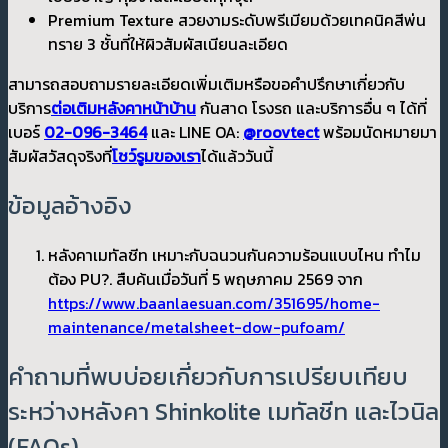
Premium Texture สวยงามระดับพรีเมียมด้วยเทคนิคสีพ่น
ทราย 3 ชั้นที่ให้ผิวสัมผัสเนียนละเอียด
สามารถสอบถามรายละเอียดเพิ่มเติมหรือขอคำปรึกษาเกี่ยวกับ
บริการ
ต่อเติมหลังคาหน้าบ้าน
กันสาด โรงรถ และบริการอื่น ๆ ได้ที่
เบอร์
02-096-3464
และ LINE OA:
@roovtect
พร้อมนัดหมายมา
สัมผัสวัสดุจริงที่
โชว์รูมของเรา
ได้แล้ววันนี้
ข้อมูลอ้างอิง
หลังคาเมทัลชีท เหมาะกับฉนวนกันความร้อนแบบไหน ทำไม
ต้อง PU?. สืบค้นเมื่อวันที่ 5 พฤษภาคม 2569 จาก
https://www.baanlaesuan.com/351695/home-
maintenance/metalsheet-dow-pufoam/
คำถามที่พบบ่อยเกี่ยวกับการเปรียบเทียบ
ระหว่างหลังคา Shinkolite เมทัลชีท และไวนิล
(FAQs)