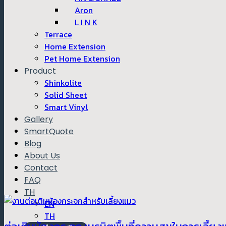
Aron
L I N K
Terrace
Home Extension
Pet Home Extension
Product
Shinkolite
Solid Sheet
Smart Vinyl
Gallery
SmartQuote
Blog
About Us
Contact
FAQ
TH
EN
TH