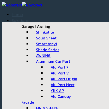
ข้าม
ไป
Home
ยัง
Solutions
เนื้อหา
Garage | Awning
Shinkolite
Solid Sheet
Smart Vinyl
Shade Series
AWNING
Aluminum Car Port
Alu Port 7
Alu Port V
Alu Port Origin
Alu Port Next
YKK AP
Alu Canopy
Facade
FIN & SHADE