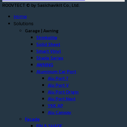
ROOVTECT © by Sasichavikit Co., Ltd.
Home
Solutions
Garage | Awning
Shinkolite
Solid Sheet
Smart Vinyl
Shade Series
AWNING
Aluminum Car Port
Alu Port 7
Alu Port V
Alu Port Origin
Alu Port Next
YKK AP
Alu Canopy
Facade
FIN & SHADE