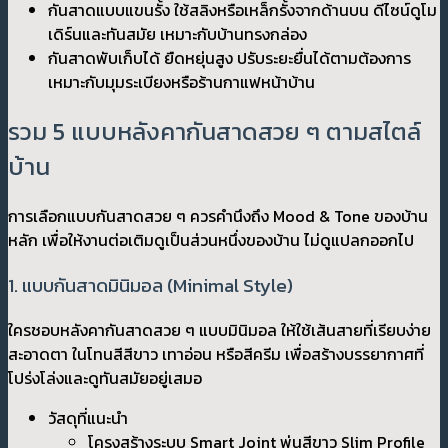
กันสาดแบบแขนรั้ง ใช้สลิงหรือเหล็กรั้งจากด้านบน ดีไซน์ดูโม
เดิร์นและทันสมัย เหมาะกับบ้านทรงกล่อง
กันสาดพับเก็บได้ ยืดหยุ่นสูง ปรับระยะยื่นได้ตามต้องการ
เหมาะกับมุมระเบียงหรือร้านกาแฟหน้าบ้าน
รวม 5 แบบหลังคากันสาดสวย ๆ ตามสไตล์
บ้าน
การเลือกแบบกันสาดสวย ๆ ควรคำนึงถึง Mood & Tone ของบ้าน
หลัก เพื่อให้งานต่อเติมดูเป็นส่วนหนึ่งของบ้าน ไม่ดูแปลกออกไป
1. แบบกันสาดมินิมอล (Minimal Style)
ใครชอบหลังคากันสาดสวย ๆ แบบมินิมอล ให้ใช้เส้นสายที่เรียบง่าย
สะอาดตา ในโทนสีสีขาว เทาอ่อน หรือสีครีม เพื่อสร้างบรรยากาศที่
โปร่งโล่งและดูทันสมัยอยู่เสมอ
วัสดุที่แนะนำ
โครงสร้างระบบ Smart Joint พ่นสีขาว Slim Profile