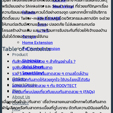
YKK AP
พรีเมียมอย่าง Shinkolite และ Smart Vinyl ที่ช่วยแก้ปัญหาเรื่อง
Alu Canopy
ความร้อนและเสียงรบกวนได้อย่างตรงจุด นอกจากนี้การใช้บริการ
Facade
ติดตั้งแบบ Tailor-made ที่ควบคุมโดยวิศวกรและสถาปนิก จะช่วย
FIN & SHADE
ให้งานต่อเติมมีความแข็งแรง ปลอดภัย ไม่ส่งผลกระทบต่อ
Aron
โครงสร้างบ้านเดิม และมาพร้อมการรับประกันที่ช่วยให้เจ้าของบ้าน
L I N K
มั่นใจได้ตลอดอายุการใช้งาน
Terrace
Home Extension
Table of Contents
Pet Home Extension
Product
Shinkolite
กันสาดหน้าบ้านสวย ๆ สำคัญอย่างไร ?
Solid Sheet
รูปแบบโครงสร้างกันสาด
Smart Vinyl
รวม 5 แบบหลังคากันสาดสวย ๆ ตามสไตล์บ้าน
Gallery
คู่มือเลือกกันสาดให้สวยถูกใจ ใช้ประโยชน์ได้จริง
SmartQuote
ออกแบบกันสาดสวย ๆ กับ ROOVTECT
Blog
คำถามที่พบบ่อยเกี่ยวกับแบบกันสาดสวย ๆ (FAQs)
About Us
เมื่อพูดถึงคำว่า ‘กันสาด’ เชื่อว่าหลายคนอาจนึกภาพไปถึงกันสาด
Contact
ผ้าใบสีสดหรือกันสาดกระเบื้องที่ดูโบราณ ขัดกับความมินิมอลที่เป็น
FAQ