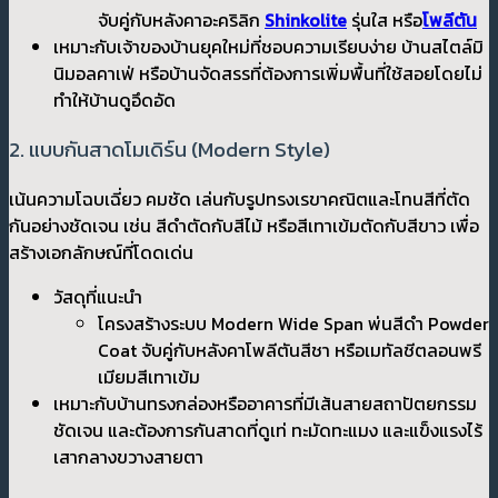
จับคู่กับหลังคาอะคริลิก
Shinkolite
รุ่นใส หรือ
โพลีตัน
เหมาะกับเจ้าของบ้านยุคใหม่ที่ชอบความเรียบง่าย บ้านสไตล์มิ
นิมอลคาเฟ่ หรือบ้านจัดสรรที่ต้องการเพิ่มพื้นที่ใช้สอยโดยไม่
ทำให้บ้านดูอึดอัด
2. แบบกันสาดโมเดิร์น (Modern Style)
เน้นความโฉบเฉี่ยว คมชัด เล่นกับรูปทรงเรขาคณิตและโทนสีที่ตัด
กันอย่างชัดเจน เช่น สีดำตัดกับสีไม้ หรือสีเทาเข้มตัดกับสีขาว เพื่อ
สร้างเอกลักษณ์ที่โดดเด่น
วัสดุที่แนะนำ
โครงสร้างระบบ Modern Wide Span พ่นสีดำ Powder
Coat จับคู่กับหลังคาโพลีตันสีชา หรือเมทัลชีตลอนพรี
เมียมสีเทาเข้ม
เหมาะกับบ้านทรงกล่องหรืออาคารที่มีเส้นสายสถาปัตยกรรม
ชัดเจน และต้องการกันสาดที่ดูเท่ ทะมัดทะแมง และแข็งแรงไร้
เสากลางขวางสายตา