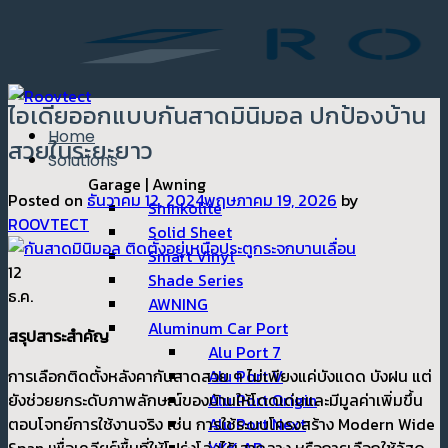
ข้าม
ไป
ยัง
เนื้อหา
ไอเดียออกแบบกันสาดมินิมอล ปกป้องบ้าน
Home
สวยในระยะยาว
Solutions
Garage | Awning
Posted on
ธันวาคม 12, 2024
พฤษภาคม 19, 2026
by
Shinkolite
ROOVTECT
Solid Sheet
Smart Vinyl
12
Shade Series
ธ.ค.
AWNING
Aluminum Car Port
สรุปสาระสำคัญ
Alu Port 7
การเลือกติดตั้งหลังคากันสาดสวย ๆ ไม่เพียงแค่บังแดด บังฝน แต่
Alu Port V
ยังช่วยยกระดับภาพลักษณ์ของบ้านให้โดดเด่นและมีมูลค่าเพิ่มขึ้น
Alu Port Origin
ตอบโจทย์การใช้งานจริง เช่น การใช้ระบบโครงสร้าง Modern Wide
Alu Port Next
Span เพื่อเคลียร์พื้นที่ให้โปร่งโล่งไร้เสากลาง หรือการเลือกใช้วัสดุ