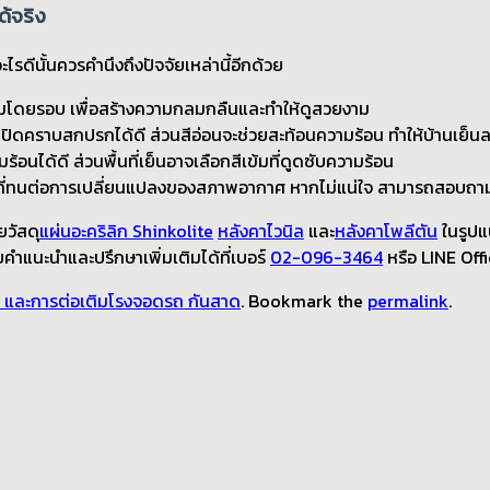
ด้จริง
รดีนั้นควรคำนึงถึงปัจจัยเหล่านี้อีกด้วย
้อมโดยรอบ เพื่อสร้างความกลมกลืนและทำให้ดูสวยงาม
กปิดคราบสกปรกได้ดี ส่วนสีอ่อนจะช่วยสะท้อนความร้อน ทำให้บ้านเย็น
ร้อนได้ดี ส่วนพื้นที่เย็นอาจเลือกสีเข้มที่ดูดซับความร้อน
ที่ทนต่อการเปลี่ยนแปลงของสภาพอากาศ หากไม่แน่ใจ สามารถสอบถามผู้เช
ยวัสดุ
แผ่นอะคริลิก Shinkolite
หลังคาไวนิล
และ
หลังคาโพลีตัน
ในรูปแ
คำแนะนำและปรึกษาเพิ่มเติมได้ที่เบอร์
02-096-3464
หรือ LINE Off
น และการต่อเติมโรงจอดรถ กันสาด
. Bookmark the
permalink
.