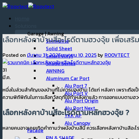
ข้าม
ไป
Home
ยัง
Solutions
เนื้อหา
Garage | Awning
เลือกหลังคาบ้านสีอะไรดีตามฮวงจุ้ย เพื่อเสร
Shinkolite
Solid Sheet
Posted on
มีนาคม 31, 2025
เมษายน 10, 2025
by
ROOVTECT
Smart Vinyl
Shade Series
31
AWNING
มี.ค.
Aluminum Car Port
Alu Port 7
หนึ่งในส่วนสำคัญของบ้านที่ไม่ควรมองข้าม ได้แก่ หลังคา เพราะถือเ
Alu Port V
ความพิถีพิถันในการเลือกวัสดุที่ใช้ทำหลังคาแล้ว การออกแบบตามฮวงจ
Alu Port Origin
Alu Port Next
เลือกหลังคาบ้านสีอะไรดีตามหลักฮวงจุ้ย ?
YKK AP
Alu Canopy
หลายคนอาจเคยเกิดคำถามว่าผนังบ้านสีนี้ ควรเลือกหลังคาบ้านสีอะไรดี
Facade
FIN & SHADE