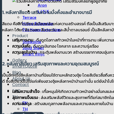
Aron
L I N K
1. หลังคาสีแดง เสริมความมั่งคั่งและอำนาจบารมี
Terrace
Home Extension
สีแดง คือสีที่เปรียบเสมือนพลังแห่งความสร้างสรรค์ ถือเป็นสีเสร
Pet Home Extension
หลังคา ได้แก่ สีแดงสด สีแดงเข้ม และสีน้ำตาลบรอนซ์ เป็นสีหลังคาบ้าน
Product
เสริมการงาน
: ดึงดูดโอกาสก้าวหน้าในหน้าที่การงาน เพิ่มความ
Shinkolite
ความมั่งคั่ง
: ดึงดูดเงินทอง โชคลาภ และความรุ่งเรือง
Solid Sheet
ความสุขในบ้าน
:
กระตุ้นพลังงานบวก สร้างบรรยากาศอบอุ่นภา
Smart Vinyl
Gallery
2. หลังคาสีเขียว เสริมสุขภาพและความอุดมสมบูรณ์
SmartQuote
Blog
เป็นอีกหนึ่งสีหลังคาบ้านที่นิยมใช้ตามหลักฮวงจุ้ย โดยสีเขียวสื่อถึ
About Us
ดี ซึ่งสีเขียวนี้ไม่ใช่แค่เพียงฮวงจุ้ยหลังคาหน้าบ้านเท่านั้น แต่ยังน
Contact
FAQ
เสริมความสำเร็จ
: เกื้อหนุนให้เกิดความก้าวหน้าอย่างมั่นคงและย
TH
สุขภาพแข็งแรง
: ส่งเสริมพลังชีวิตและสุขภาพที่ดีแก่สมาชิกใ
EN
ความสมดุล
:
สร้างสมดุลทางพลังงานและความสงบภายในบ้าน
TH