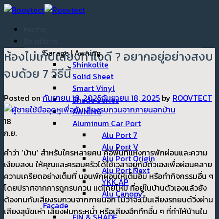
ข้าม
ไป
Home
ยัง
Solutions
เนื้อหา
Garage | Awning
ห้องไม่เก็บเสียงทำไงดี ? อยากอยู่อย่างสงบ
Shinkolite
จบด้วย 7 วิธีนี้
Solid Sheet
Smart Vinyl
Posted on
กันยายน 18, 2025
กันยายน 18, 2025
by
ROOVTECT
Shade Series
AWNING
18
Aluminum Car Port
ก.ย.
Alu Port 7
Alu Port V
คำว่า ‘บ้าน’ สำหรับใครหลายคน คือพื้นที่แห่งการพักผ่อนและความ
Alu Port Origin
เงียบสงบ ให้คุณและครอบครัวได้ใช้เวลาอยู่กับตัวเองเพื่อผ่อนคลาย
Alu Port Next
ความเครียดอย่างเต็มที่ นอนพักผ่อนให้เต็มอิ่ม หรือทำกิจกรรมอื่น ๆ
YKK AP
โดยปราศจากการถูกรบกวน แต่เคยไหม ที่อยู่ในบ้านตัวเองแล้วยัง
Alu Canopy
ต้องทนกับเสียงรบกวนจากภายนอก ไม่ว่าจะเป็นเสียงรถยนต์วิ่งผ่าน
Facade
เสียงสุนัขเห่า เสียงฝนกระหน่ำ หรือเสียงอึกทึกอื่น ๆ ที่ทำให้บ้านใน
FIN & SHADE