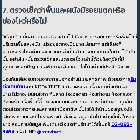
7. ตรวจเช็กว่าพื้นและผนังมีรอยแตกหรือ
ช่องโหว่หรือไม่
วิธีสุดท้ายที่หลายคนอาจมองข้ามไป คือการอุดรอยแตกหรือช่องโหว่
บริเวณพื้นและผนัง แม้รอยแตกจะมีขนาดเล็กมาก แต่เสียงก็
สามารถรั่วไหลผ่านรอยแตกเหล่านั้นเข้ามารบกวนภายในบ้านได้ ดัง
นั้น อย่าลืมหมั่นตรวจเช็กและปิดรอยรั่วเหล่านี้ด้วยวัสดุซีลที่มี
คุณภาพ ลดปัญหามลพิษทางเสียงกวนใจได้อย่างมีประสิทธิภาพ
ป้องกันเสียงรบกวนจากภายนอกอย่างมีประสิทธิภาพ ด้วยบริการ
รับ
ต่อเติมบ้าน
จาก ROOVTECT ที่เดียวครบจบเรื่องงานต่อเติมรอบ
บ้าน ไม่ว่าจะเป็นหลังคา กันสาด โรงจอดรถ ห้องทำงาน ห้องกระจก
ห้องครัว หรือพื้นที่อื่น ๆ ออกแบบและควบคุมการดำเนินงานทุกขั้น
ตอนโดยวิศวกรและสถาปนิกมืออาชีพ มั่นใจได้ว่าบ้านของคุณจะไร้
เสียงรบกวนและมีโครงสร้างที่แข็งแรง อยู่อาศัยได้อย่างมั่นใจในระยะ
ยาว สอบถามข้อมูลเพิ่มเติมหรือขอคำปรึกษาได้ที่เบอร์
02-096-
3464
หรือ LINE:
@roovtect