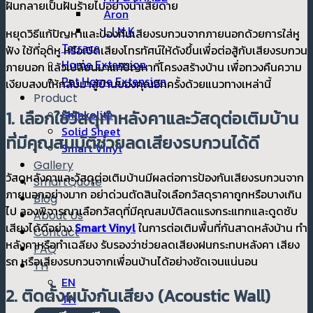
ฝันกลายเป็นฝันร้ายไปอย่างน่าเสียดาย
Aron
L I N K
หยุดวิธีแก้ปัญหาและป้องกันเสียงรบกวนจากภายนอกด้วยการใส่หู
Terrace
ฟัง ใช้ที่อุดหู หรือเปิดเสียงโทรทัศน์ให้ดังขึ้นเพื่อต่อสู้กับเสียงรบกวน
Home Extension
ภายนอก แล้วเปลี่ยนมาแก้ปัญหาที่โครงสร้างบ้าน เพื่อทวงคืนความ
Pet Home Extension
เงียบสงบให้กลับมาสู่บ้านของคุณอีกครั้งด้วยแนวทางเหล่านี้
Product
1. เลือกใช้วัสดุทำหลังคาและวัสดุต่อเติมบ้าน
Shinkolite
Solid Sheet
ที่มีคุณสมบัติช่วยลดเสียงรบกวนได้ดี
Smart Vinyl
Gallery
วัสดุหลังคาและวัสดุต่อเติมบ้านมีผลต่อการป้องกันเสียงรบกวนจาก
SmartQuote
ภายนอกอย่างมาก อย่าด่วนตัดสินใจเลือกวัสดุราคาถูกหรือบางเกิน
Blog
ไป ลองพิจารณาเลือกวัสดุที่มีคุณสมบัติลดแรงกระแทกและดูดซับ
About Us
เสียงได้ดีอย่าง
Smart Vinyl
ในการต่อเติมพื้นที่กันสาดหลังบ้าน ทำ
Contact
หลังคาหรือทำเฉลียง รับรองว่าช่วยลดเสียงฝนกระทบหลังคา เสียง
FAQ
รถ หรือเสียงรบกวนจากเพื่อนบ้านได้อย่างชัดเจนแน่นอน
TH
EN
2. ติดตั้งผนังกันเสียง (Acoustic Wall)
TH